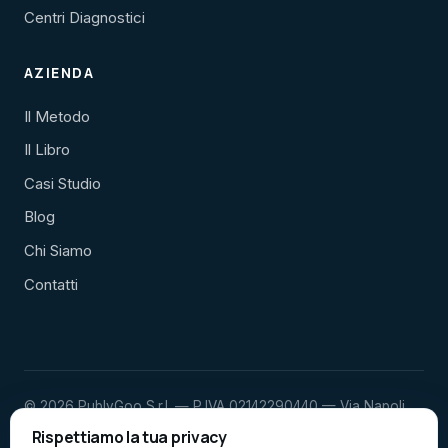
Centri Diagnostici
AZIENDA
Il Metodo
Il Libro
Casi Studio
Blog
Chi Siamo
Contatti
© 2026 PublyGoo S.r.l. — P.IVA 02142290440 — Via Napoli
23, Porto Sant'Elpidio (FM)
Rispettiamo la tua privacy