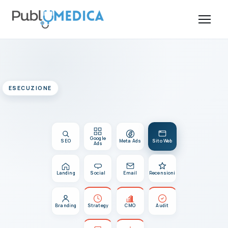
ESECUZIONE
Google
SEO
Meta Ads
Sito Web
Ads
Landing
Social
Email
Recensioni
Branding
Strategy
CMO
Audit