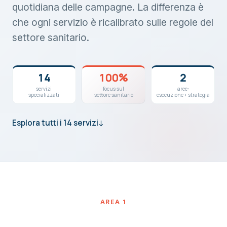
quotidiana delle campagne. La differenza è
che ogni servizio è ricalibrato sulle regole del
settore sanitario.
14
100%
2
servizi
focus sul
aree:
specializzati
settore sanitario
esecuzione + strategia
Esplora tutti i 14 servizi
↓
AREA 1