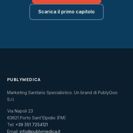
Scarica il primo capitolo
PUBLYMEDICA
Marketing Sanitario Specialistico. Un brand di PublyGoo
S.r.l.
Via Napoli 23
63821 Porto Sant'Elpidio (FM)
Tel:
+39 351 7254121
Email:
info@publymedica.it