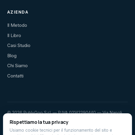
AZIENDA
Il Metodo
Il Libro
Casi Studio
Blog
Chi Siamo
Contatti
© 2026 PublyGoo S.r.l. — P.IVA 02142290440 — Via Napoli
23, Porto Sant'Elpidio (FM)
Rispettiamo la tua privacy
Privacy Policy
Cookie Policy
Usiamo cookie tecnici per il funzionamento del sito e