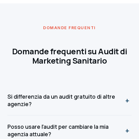
DOMANDE FREQUENTI
Domande frequenti su Audit di
Marketing Sanitario
Si differenzia da un audit gratuito di altre
+
agenzie?
Sì, in modo sostanziale. Gli audit gratuiti delle
agenzie sono lead magnet commerciali: 8-15 pagine,
Posso usare l'audit per cambiare la mia
generici, finalizzati a vendere il servizio dell'agenzia
+
agenzia attuale?
stessa. Il nostro audit è un servizio professionale a