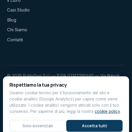
Il Libro
Casi Studio
Blog
Chi Siamo
Contatti
© 2026 PublyGoo S.r.l. — P.IVA 02142290440 — Via Napoli
23, Porto Sant'Elpidio (FM)
Rispettiamo la tua privacy
Privacy Policy
Cookie Policy
Usiamo cookie tecnici per il funzionamento del sito e
cookie analitici (Google Analytics) per capire come viene
utilizzato. I cookie analitici vengono attivati solo con il tuo
Comunicazione sanitaria informativa ai sensi delle leggi 248/2006
consenso. Per saperne di più, leggi la nostra
cookie policy
.
e 145/2018, comma 525, curata da PublyGoo S.r.l.
Dichiarazione di accessibilità
Solo essenziali
Accetta tutti