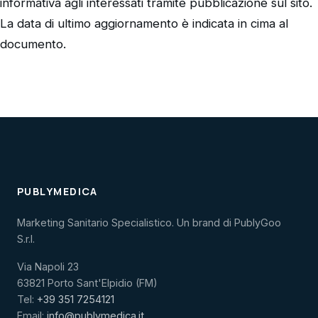
informativa agli interessati tramite pubblicazione sul sito.
La data di ultimo aggiornamento è indicata in cima al
documento.
PUBLYMEDICA
Marketing Sanitario Specialistico. Un brand di PublyGoo
S.r.l.
Via Napoli 23
63821 Porto Sant'Elpidio (FM)
Tel:
+39 351 7254121
Email:
info@publymedica.it