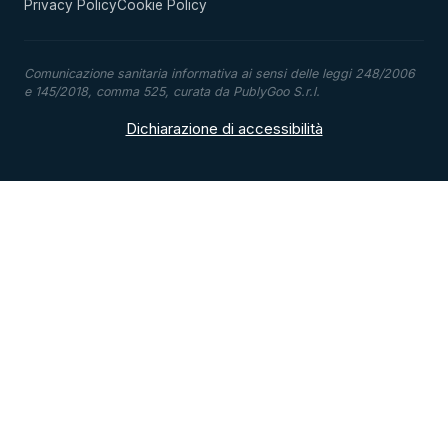
Privacy Policy
Cookie Policy
Comunicazione sanitaria informativa ai sensi delle leggi 248/2006
e 145/2018, comma 525, curata da PublyGoo S.r.l.
Dichiarazione di accessibilità