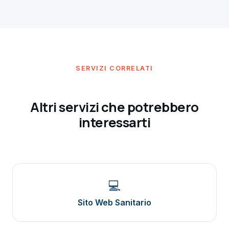
contenuti che produciamo noi, qualche risposta ai
commenti più rilevanti, registrazione di brevi video o
audio quando previsti. Non chiediamo al medico di
diventare un creator a tempo pieno.
SERVIZI CORRELATI
Altri servizi che potrebbero
interessarti
💻
Sito Web Sanitario