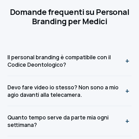
Domande frequenti su Personal
Branding per Medici
Il personal branding è compatibile con il
+
Codice Deontologico?
Assolutamente sì, purché si rispettino i limiti:
divulgazione educativa ammessa, autopromozione
Devo fare video io stesso? Non sono a mio
ammessa se veritiera e documentabile, vietate
+
agio davanti alla telecamera.
diagnosi online, vietate testimonianze cliniche di
Non è obbligatorio. Esistono percorsi di personal
pazienti, vietate promesse di risultato.
branding completamente basati su contenuti scritti
Quanto tempo serve da parte mia ogni
firmati (articoli, post LinkedIn, newsletter) che
+
settimana?
funzionano benissimo per professionisti riservati.
Realisticamente 1-2 ore/settimana: validazione