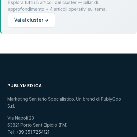
Esplora tutti i 5 articoli del cluster — pillar di
approfondimento + 4 articoli operativi sul tema.
Vai al cluster →
PUBLYMEDICA
Marketing Sanitario Specialistico. Un brand di PublyGoo
S.r.l.
Via Napoli 23
63821 Porto Sant'Elpidio (FM)
Tel:
+39 351 7254121