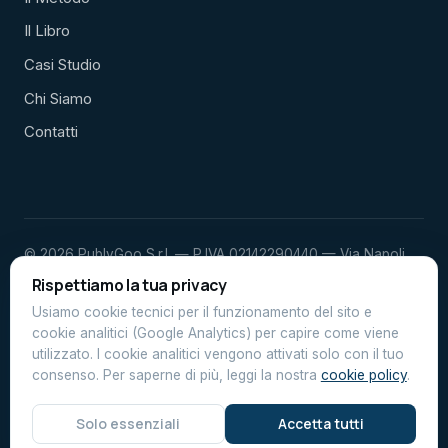
Il Libro
Casi Studio
Chi Siamo
Contatti
© 2026 PublyGoo S.r.l. — P.IVA 02142290440 — Via Napoli
23, Porto Sant'Elpidio (FM)
Rispettiamo la tua privacy
Privacy Policy
Cookie Policy
Usiamo cookie tecnici per il funzionamento del sito e
cookie analitici (Google Analytics) per capire come viene
utilizzato. I cookie analitici vengono attivati solo con il tuo
Comunicazione sanitaria informativa ai sensi delle leggi 248/2006
consenso. Per saperne di più, leggi la nostra
cookie policy
.
e 145/2018, comma 525, curata da PublyGoo S.r.l.
Dichiarazione di accessibilità
Solo essenziali
Accetta tutti