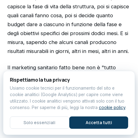
capisce la fase di vita della struttura, poi si capisce
quali canali fanno cosa, poi si decide quanto
budget dare a ciascuno in funzione della fase e
degli obiettivi specifici dei prossimi dodici mesi. E si
misura, sapendo che alcuni canali producono
risultati misurabili in giorni, altri in mesi, altri in anni.
Il marketing sanitario fatto bene non è "tutto
digitale" né "il ritorno alla radio". È riconoscere che
Rispettiamo la tua privacy
canali diversi servono a scopi diversi, e che il
Usiamo cookie tecnici per il funzionamento del sito e
budget va costruito come una sinfonia, non come
cookie analitici (Google Analytics) per capire come viene
utilizzato. I cookie analitici vengono attivati solo con il tuo
un assolo.
consenso. Per saperne di più, leggi la nostra
cookie policy
.
Solo essenziali
Accetta tutti