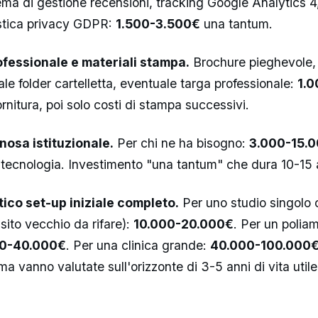
ema di gestione recensioni, tracking Google Analytics 4
tica privacy GDPR:
1.500-3.500€
una tantum.
fessionale e materiali stampa.
Brochure pieghevole, b
ale folder cartelletta, eventuale targa professionale:
1.
ornitura, poi solo costi di stampa successivi.
nosa istituzionale.
Per chi ne ha bisogno:
3.000-15.
tecnologia. Investimento "una tantum" che dura 10-15 
tico set-up iniziale completo.
Per uno studio singolo 
sito vecchio da rifare):
10.000-20.000€
. Per un polia
0-40.000€
. Per una clinica grande:
40.000-100.000
 ma vanno valutate sull'orizzonte di 3-5 anni di vita utile