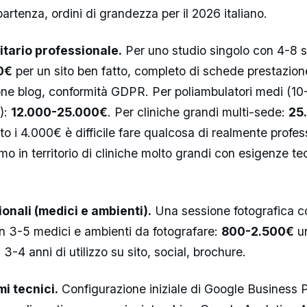
 partenza, ordini di grandezza per il 2026 italiano.
itario professionale.
Per uno studio singolo con 4-8 sp
0€
per un sito ben fatto, completo di schede prestazio
ne blog, conformità GDPR. Per poliambulatori medi (10
):
12.000-25.000€
. Per cliniche grandi multi-sede:
25
tto i 4.000€ è difficile fare qualcosa di realmente profe
o in territorio di cliniche molto grandi con esigenze te
onali (medici e ambienti).
Una sessione fotografica c
n 3-5 medici e ambienti da fotografare:
800-2.500€
un
3-4 anni di utilizzo su sito, social, brochure.
i tecnici.
Configurazione iniziale di Google Business P