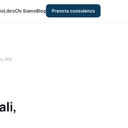
Prenota consulenza
io
Libro
Chi Siamo
Blog
ci, ROI
ali,