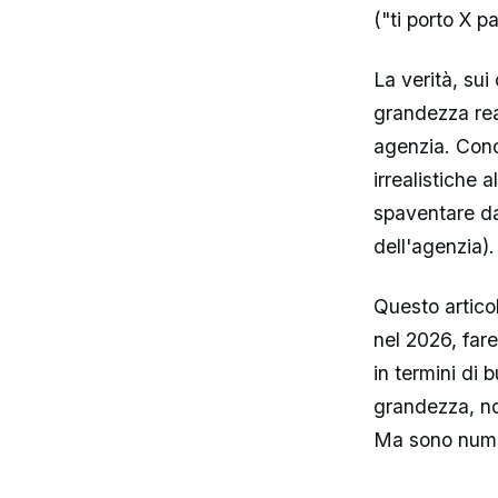
("ti porto X p
La verità, sui
grandezza rea
agenzia. Cono
irrealistiche 
spaventare da
dell'agenzia).
Questo artico
nel 2026, fare
in termini di
grandezza, non
Ma sono numeri