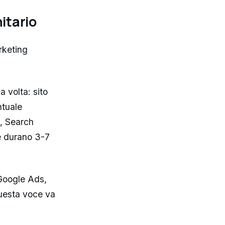
itario
arketing
a volta: sito
ntuale
e, Search
he durano 3-7
 Google Ads,
uesta voce va