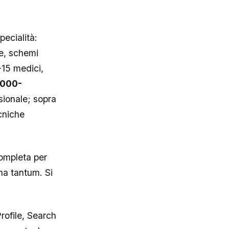
ecialità:
ne, schemi
-15 medici,
.000-
ssionale; sopra
cniche
ompleta per
a tantum. Si
rofile, Search