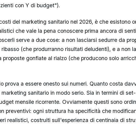
azienti con Y di budget").
 costi del marketing sanitario nel 2026, è che esistono or
listici che vale la pena conoscere prima ancora di sen
scerli serve a due cose: a non lasciarsi sedurre da pro
al ribasso (che produrranno risultati deludenti), e a non l
 proposte gonfiate al rialzo (che producono solo arric
lo prova a essere onesto sui numeri. Quanto costa davver
 marketing sanitario in modo serio. Sia in termini di set-u
 budget mensile ricorrente. Ovviamente questi sono ordin
 preventivi: ogni struttura ha specificità che modifican
 realistici, costruiti sull'esperienza di centinaia di strut