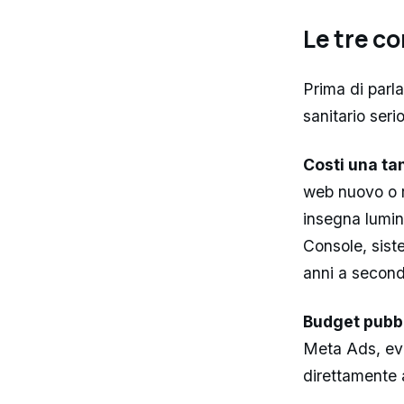
Le tre c
Prima di parla
sanitario seri
Costi una ta
web nuovo o r
insegna lumin
Console, sist
anni a second
Budget pubbl
Meta Ads, eve
direttamente a