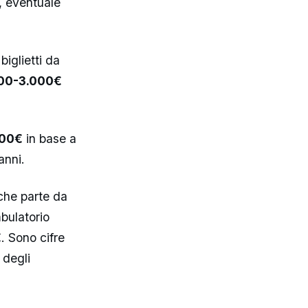
, eventuale
iglietti da
000-3.000€
000€
in base a
anni.
che parte da
mbulatorio
€
. Sono cifre
 degli