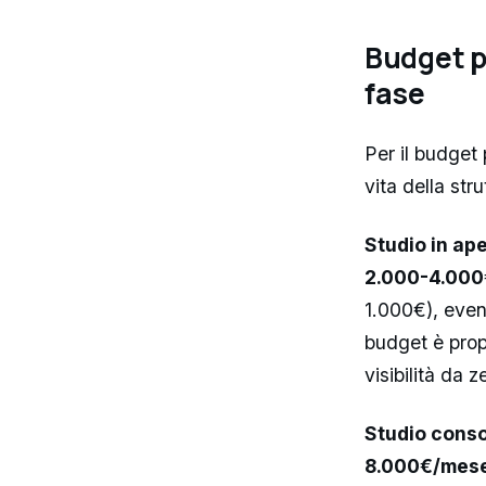
Budget p
fase
Per il budget 
vita della stru
Studio in ap
2.000-4.00
1.000€), even
budget è propo
visibilità da z
Studio consol
8.000€/mes