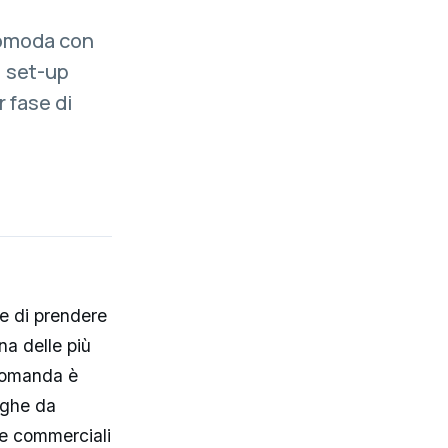
comoda con
: set-up
r fase di
e di prendere
na delle più
omanda è
aghe da
te commerciali