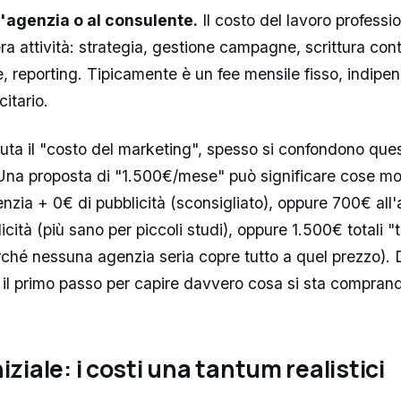
'agenzia o al consulente.
Il costo del lavoro professi
era attività: strategia, gestione campagne, scrittura cont
e, reporting. Tipicamente è un fee mensile fisso, indipe
itario.
uta il "costo del marketing", spesso si confondono ques
na proposta di "1.500€/mese" può significare cose mol
enzia + 0€ di pubblicità (sconsigliato), oppure 700€ all
cità (più sano per piccoli studi), oppure 1.500€ totali "t
rché nessuna agenzia seria copre tutto a quel prezzo). D
il primo passo per capire davvero cosa si sta compran
iziale: i costi una tantum realistici