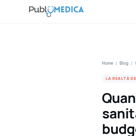
Home
/
Blog
/
LA REALTÀ D
Quant
sanit
budge