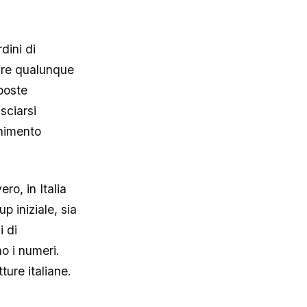
dini di
tire qualunque
poste
asciarsi
chimento
o, in Italia
p iniziale, sia
i di
o i numeri.
ture italiane.