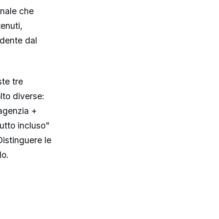
onale che
enuti,
ndente dal
te tre
to diverse:
'agenzia +
utto incluso"
istinguere le
do.