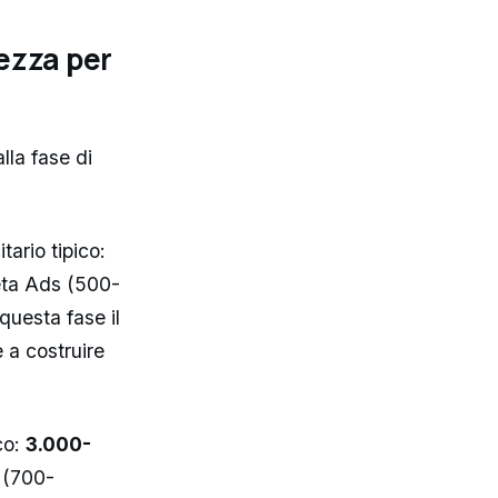
dezza per
lla fase di
ario tipico:
eta Ads (500-
questa fase il
 a costruire
co:
3.000-
 (700-