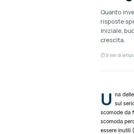
Quanto inve
risposte spe
iniziale, bu
crescita.
⏱ 9 min di lettur
U
na dell
sul seri
scomode da f
scomoda perch
essere inutil