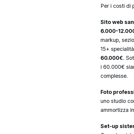
Per i costi di
Sito web san
6.000-12.00
markup, sezio
15+ specialità
60.000€
. So
i 60.000€ siam
complesse.
Foto professi
uno studio co
ammortizza in 
Set-up sistem