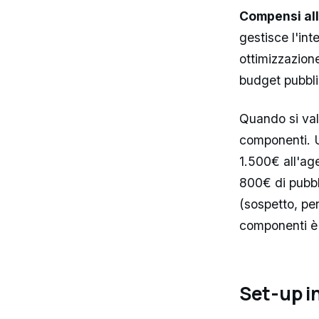
Compensi all
gestisce l'int
ottimizzazion
budget pubblic
Quando si val
componenti. U
1.500€ all'ag
800€ di pubbli
(sospetto, pe
componenti è 
Set-up in